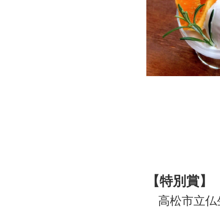
【特別賞
高松市立仏生
「温でも