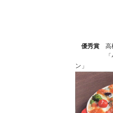
優秀賞
高
「小麦粉を
ン」