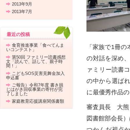
2013年9月
2013年7月
最近の投稿
食育推進事業「食べてんま
「家族で1冊の
いコンテスト」
第50回 ファミリー読書感想
の対話を深め
文「読んで、話して、親子時
間！」
ァミリー読書コ
こどもSOS災害見舞金加入
申込書
の中から選ばれ
ご報告）令和7年度 書き損
じはがき回収事業の寄付が完
に最優秀作品
了しました
家庭教育応援講座関係書類
審査員長 大熊
図書館部会長）
つかんだ視点