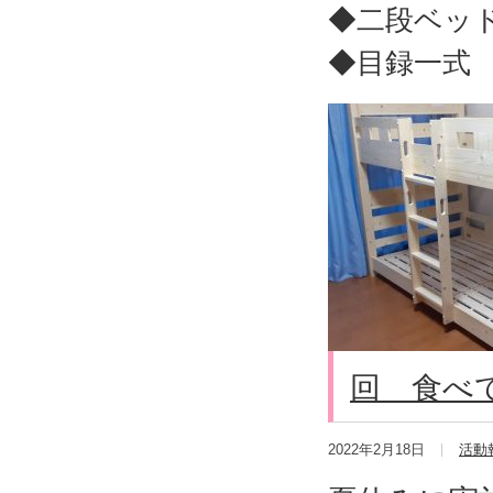
◆二段ベッド
◆目録一式
回 食べ
2022年2月18日
活動