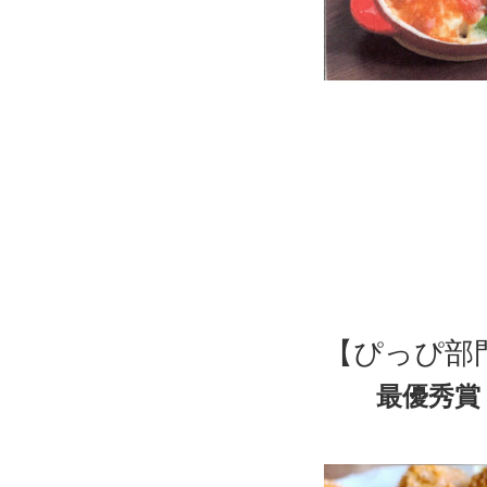
【ぴっぴ部
最優秀賞
「うど