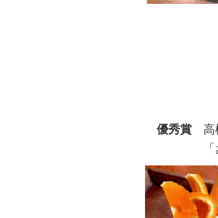
優秀賞
高松
「おいで