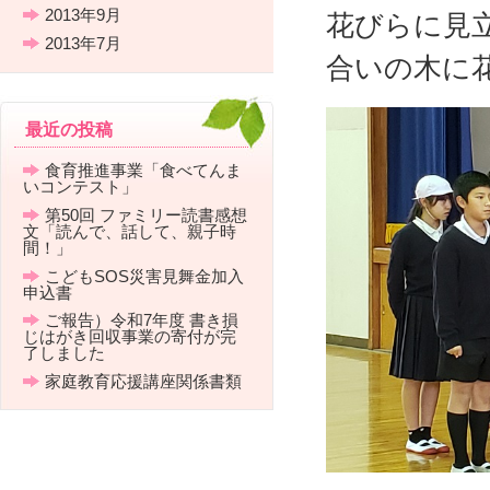
2013年9月
花びらに見
2013年7月
合いの木に
最近の投稿
食育推進事業「食べてんま
いコンテスト」
第50回 ファミリー読書感想
文「読んで、話して、親子時
間！」
こどもSOS災害見舞金加入
申込書
ご報告）令和7年度 書き損
じはがき回収事業の寄付が完
了しました
家庭教育応援講座関係書類