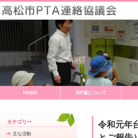
HOME
市P連について
令和元年
カテゴリー
とご報告
主な活動