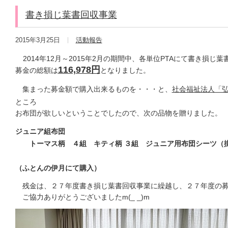
書き損じ葉書回収事業
2015年3月25日
活動報告
2014年12月～2015年2月の期間中、各単位PTAにて書き損
116,978円
募金の総額は
となりました。
集まった募金額で購入出来るものを・・・と、
社会福祉法人「弘
ところ
お布団が欲しいということでしたので、次の品物を贈りました。
ジュニア組布団
トーマス柄 ４組 キティ柄 ３組 ジュニア用布団シーツ（掛/
（ふとんの伊月にて購入）
残金は、２７年度書き損じ葉書回収事業に繰越し、２７年度の募
ご協力ありがとうございましたm(_ _)m