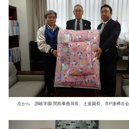
左から 讃岐学園 間島事務局長、土釜園長、市P連樽谷会