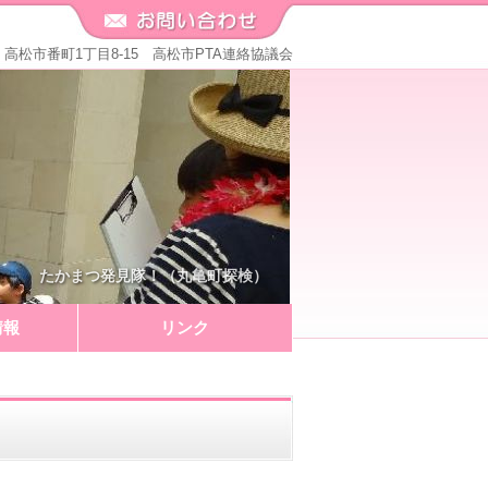
571 高松市番町1丁目8-15 高松市PTA連絡協議会
たかまつ発見隊！（丸亀町探検）
情報
リンク