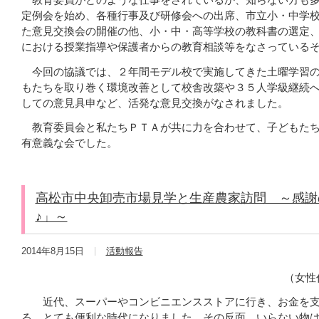
定例会を始め、各種行事及び研修会への出席、市立小・中学
た意見交換会の開催の他、小・中・高等学校の教科書の選定
における授業指導や保護者からの教育相談等をなさっている
今回の協議では、２年間モデル校で実施してきた土曜学習の
もたちを取り巻く環境改善として校舎改築や３５人学級継続
しての意見具申など、活発な意見交換がなされました。
教育委員会と私たちＰＴＡが共に力を合わせて、子どもたち
有意義な会でした。
高松市中央卸売市場見学と生産農家訪問 ～感謝
♪」～
2014年8月15日
活動報告
（女性
近代、スーパーやコンビニエンスストアに行き、お金を支
る、とても便利な時代になりました。その反面、いらない物