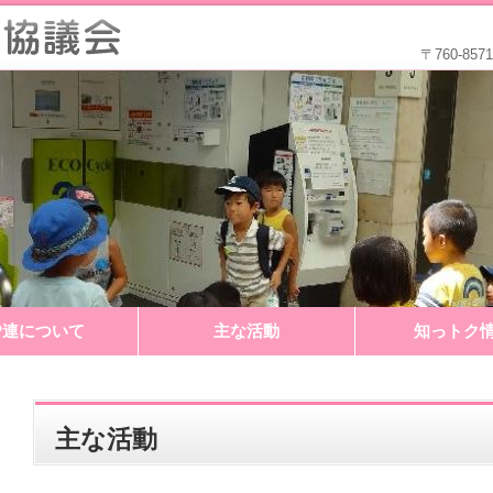
〒760-8
P連について
主な活動
知っトク
主な活動