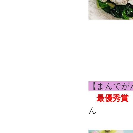
【まんでが
最優秀賞
ん
「キウイ