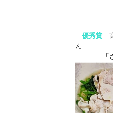
優秀賞
高
ん
「さぬき