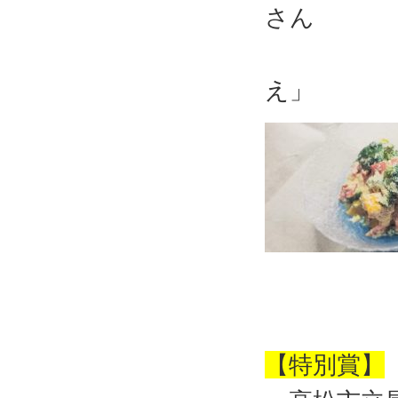
さん
「ブロッ
え」
【特別賞】