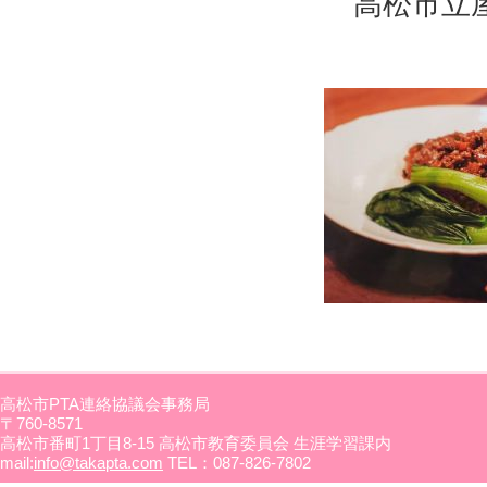
高松市立屋
「スタ
高松市PTA連絡協議会事務局
〒760-8571
高松市番町1丁目8-15 高松市教育委員会 生涯学習課内
mail:
info@takapta.com
TEL：087-826-7802