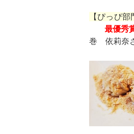
【ぴっぴ部
最優秀
巻 依莉奈
「きな