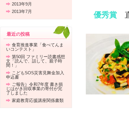
2013年9月
2013年7月
優秀賞
「夏野
最近の投稿
食育推進事業「食べてんま
いコンテスト」
第50回 ファミリー読書感想
文「読んで、話して、親子時
間！」
こどもSOS災害見舞金加入
申込書
ご報告）令和7年度 書き損
じはがき回収事業の寄付が完
了しました
家庭教育応援講座関係書類