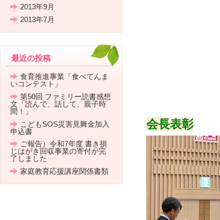
2013年9月
2013年7月
最近の投稿
食育推進事業「食べてんま
いコンテスト」
第50回 ファミリー読書感想
文「読んで、話して、親子時
間！」
会長表彰
こどもSOS災害見舞金加入
申込書
ご報告）令和7年度 書き損
じはがき回収事業の寄付が完
了しました
家庭教育応援講座関係書類