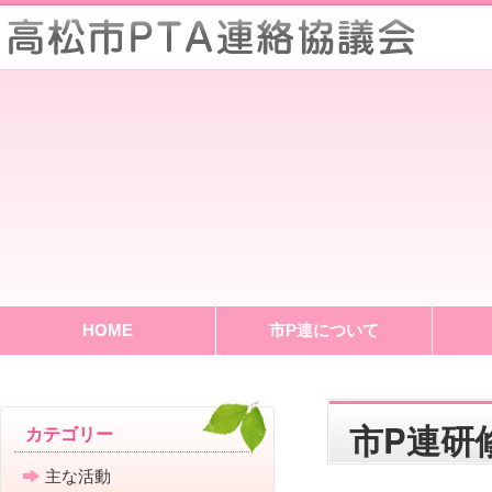
HOME
市P連について
市P連研
カテゴリー
主な活動