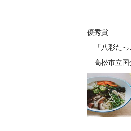
優秀賞
「八彩たっ
高松市立国分