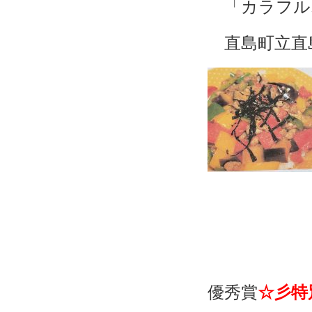
「カラフル
直島町立直島
優秀賞
☆彡特