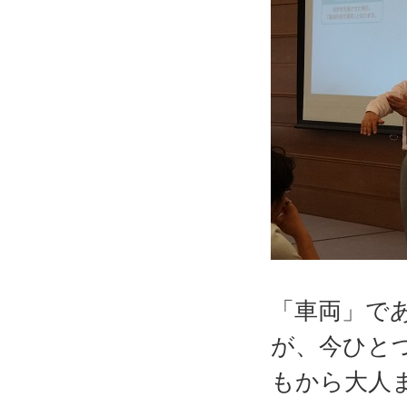
「車両」で
が、今ひと
もから大人