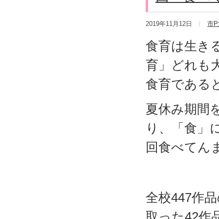
2019年11月12日
市
食育は生き
育」どれも
食育である
夏休み期間
り、「食」
回食べてん
全校447作
取った42作