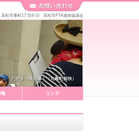
571 高松市番町1丁目8-15 高松市PTA連絡協議会
たかまつ発見隊！（丸亀町探検）
情報
リンク