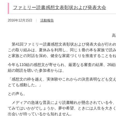
ファミリー読書感想文表彰状および発表大会
2016年12月15日
活動報告
12月10日(土) ファ
高
第41回ファミリー読書感想文表彰状および発表大会が行わ
この取り組みは、夏休みを利用し、同じ１冊の本を家族で読
と家族との対話を深め、健全な家庭づくりを推進することを
今年も110組の感想文が寄せられ、厳選なる審査の結果、26
組の朗読を聴いた参加者からは、
「感想文の枠を越え、実体験やこれからの決意表明なども交
とても感動した。」
との声も。
メディアの急速な普及により読書離れが懸念されている今、
てみてはいかがでしょうか。夢や希望、ときには人生を大き
出会いが待っているかも知れません。