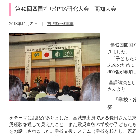
第42回四国ﾌﾞﾛｯｸPTA研究大会 高知大会
2013年11月21日
市P連研修事業
第42回四国ﾌ
きました。
「子どもたち
未来のために
800名が参加
基調講演とし
さんより
「学校・家
姿」
をテーマにお話がありました。宮城県出身である長田さんは
災経験を通して見えたこと、また震災直後の学校や子どもた
をお話しされました。学校支援システム（学校を核とし、家