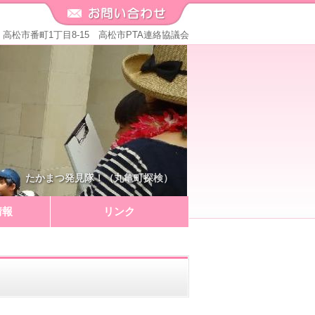
571 高松市番町1丁目8-15 高松市PTA連絡協議会
たかまつ発見隊！（丸亀町探検）
情報
リンク