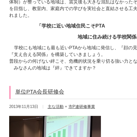
体制）が整っている地域は、震災後も大きな混乱はなかった
を目指し、教室内、家庭内での学びを実社会と直結させる工
れました。
「学校に近い地域住民こそ
PTA
地域に住み続ける学校関係者
学校にも地域にも最も近いPTAから地域に発信し、『顔の見
『支え合える関係』を構築していきましょう。
普段からの何げない絆こそ、危機的状況を乗り切る強い力とな
みなさんの地域は『絆』できてますか？
単位PTA会長研修会
2013年11月13日
主な活動
+
市P連研修事業