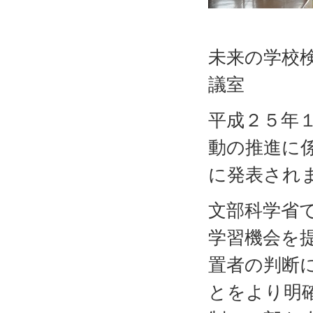
未来の学校検
議室
平成２５年
動の推進に
に発表され
文部科学省
学習機会を
置者の判断
とをより明