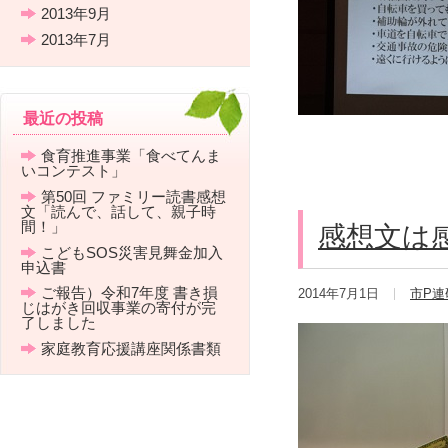
2013年9月
2013年7月
最近の投稿
食育推進事業「食べてんま
いコンテスト」
第50回 ファミリー読書感想
文「読んで、話して、親子時
間！」
感想文は
こどもSOS災害見舞金加入
申込書
ご報告）令和7年度 書き損
2014年7月1日
市P連
じはがき回収事業の寄付が完
了しました
家庭教育応援講座関係書類