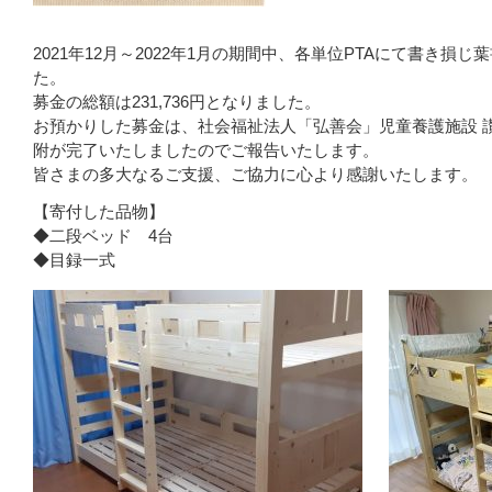
2021年12月～2022年1月の期間中、各単位PTAにて書き
た。
募金の総額は231,736円となりました。
お預かりした募金は、社会福祉法人「弘善会」児童養護施設 
附が完了いたしましたのでご報告いたします。
皆さまの多大なるご支援、ご協力に心より感謝いたします。
【寄付した品物】
◆二段ベッド 4台
◆目録一式