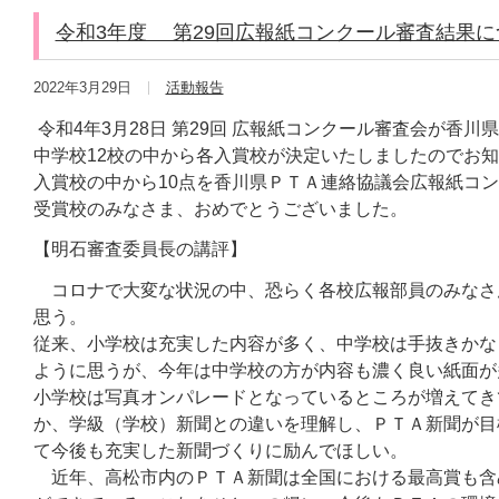
令和3年度 第29回広報紙コンクール審査結果に
2022年3月29日
活動報告
令和4年3月28日 第29回 広報紙コンクール審査会が香川
中学校12校の中から各入賞校が決定いたしましたのでお
入賞校の中から10点を香川県ＰＴＡ連絡協議会広報紙コ
受賞校のみなさま、おめでとうございました。
【明石審査委員長の講評】
コロナで大変な状況の中、恐らく各校広報部員のみなさ
思う。
従来、小学校は充実した内容が多く、中学校は手抜きかな
ように思うが、今年は中学校の方が内容も濃く良い紙面が
小学校は写真オンパレードとなっているところが増えてき
か、学級（学校）新聞との違いを理解し、ＰＴＡ新聞が目
て今後も充実した新聞づくりに励んでほしい。
近年、高松市内のＰＴＡ新聞は全国における最高賞も含