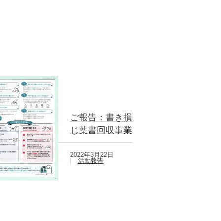
ご報告：書き損
じ葉書回収事業
2022年3月22日
活動報告