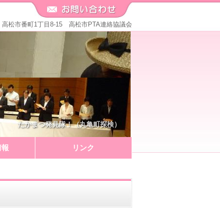
571 高松市番町1丁目8-15 高松市PTA連絡協議会
たかまつ発見隊！（丸亀町探検）
情報
リンク