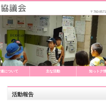
〒760-8
P連について
主な活動
知っトク
活動報告