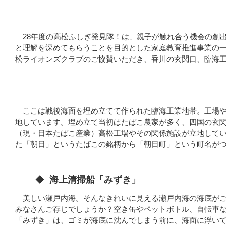
28年度の高松ふしぎ発見隊！は、親子が触れ合う機会の創
と理解を深めてもらうことを目的とした家庭教育推進事業の
松ライオンズクラブのご協賛いただき、香川の玄関口、臨海
ここは戦後海面を埋め立てて作られた臨海工業地帯。工場や
地しています。埋め立て当初はたばこ農家が多く、四国の玄
（現・日本たばこ産業）高松工場やその関係施設が立地して
た「朝日」というたばこの銘柄から「朝日町」という町名がつい
◆
海上清掃船「みずき」
美しい瀬戸内海。そんなきれいに見える瀬戸内海の海底がご
みなさんご存じでしょうか？空き缶やペットボトル、自転車
「みずき」は、ゴミが海底に沈んでしまう前に、海面に浮い