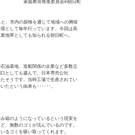
家庭教育推進委員会in朝日町
出と、市内の探検を通じて地域への興味
一環として毎年行っています。今回は高
工業地帯としても知られる朝日町へ。
石油基地、造船関係の企業など多数立
関口としても盛んで、日本専売公社
いたそうです。当時工場で生産されてい
たという由来も･･････。
み箱のようになっているという現実を
など、無数のゴミが沈んでいるのです。
ているゴミを吸い取ってくれます。