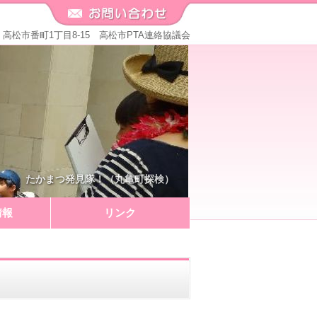
571 高松市番町1丁目8-15 高松市PTA連絡協議会
たかまつ発見隊！（丸亀町探検）
情報
リンク