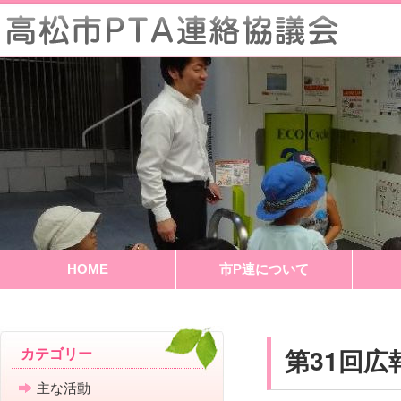
HOME
市P連について
第31回
カテゴリー
主な活動