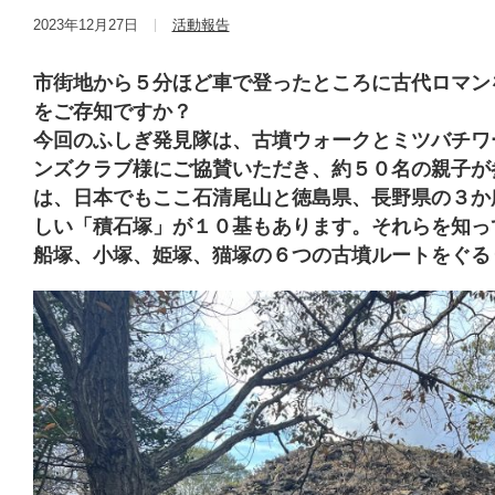
2023年12月27日
活動報告
市街地から５分ほど車で登ったところに古代ロマン
をご存知ですか？
今回のふしぎ発見隊は、古墳ウォークとミツバチワ
ンズクラブ様にご協賛いただき、約５０名の親子が
は、日本でもここ石清尾山と徳島県、長野県の３か
しい「積石塚」が１０基もあります。それらを知っ
船塚、小塚、姫塚、猫塚の６つの古墳ルートをぐる