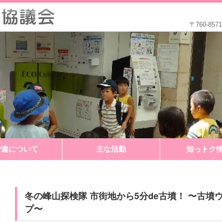
〒760-8
P連について
主な活動
知っトク
冬の峰山探検隊 市街地から5分de古墳！ 〜古
プ〜