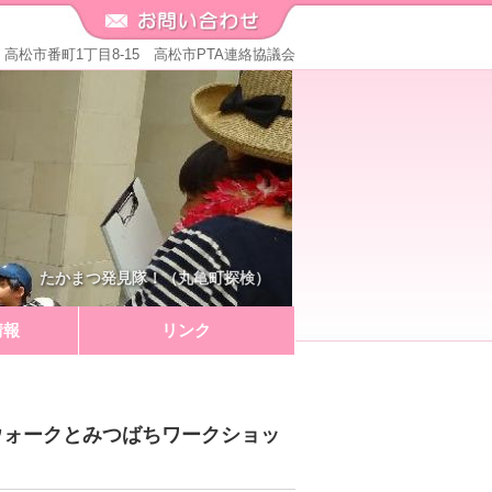
571 高松市番町1丁目8-15 高松市PTA連絡協議会
たかまつ発見隊！（丸亀町探検）
情報
リンク
墳ウォークとみつばちワークショッ