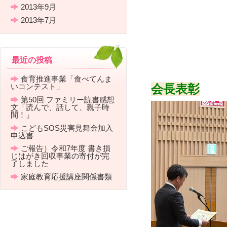
2013年9月
2013年7月
最近の投稿
食育推進事業「食べてんま
会長表彰
いコンテスト」
第50回 ファミリー読書感想
文「読んで、話して、親子時
間！」
こどもSOS災害見舞金加入
申込書
ご報告）令和7年度 書き損
じはがき回収事業の寄付が完
了しました
家庭教育応援講座関係書類