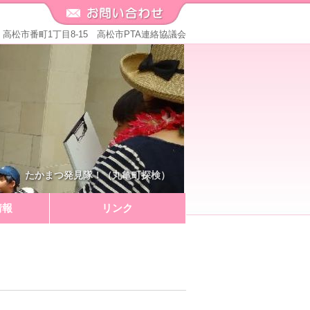
571 高松市番町1丁目8-15 高松市PTA連絡協議会
たかまつ発見隊！（丸亀町探検）
情報
リンク