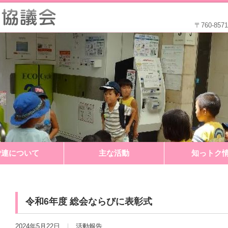
〒760-8
P連について
主な活動
知っトク
令和6年度 総会ならびに表彰式
2024年5月22日
活動報告