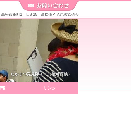
571 高松市番町1丁目8-15 高松市PTA連絡協議会
たかまつ発見隊！（丸亀町探検）
情報
リンク