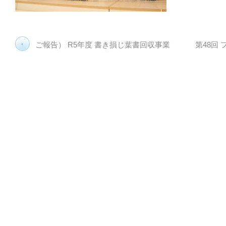
ご報告） R5年度 書き損じ葉書回収事業
第48回