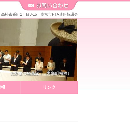
571 高松市番町1丁目8-15 高松市PTA連絡協議会
たかまつ発見隊！（丸亀町探検）
情報
リンク