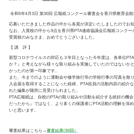
令和5年4月3日 第30回 広報紙コンクール審査会を香川県教育会
応募いただきました作品の中から各賞が決定いたしましたのでお
なお、入賞校の中から9点を香川県PTA連絡協議会広報紙コンクー
受賞校のみなさま、おめでとうございました。
【 講 評 】
新型コロナウイルスの対応も３年目となった今年度は、各単位PTA
か？』と考えながら様々な取り組みを実施していたのではないか
かったのが第一印象です。
また、今までのように運動会や修学旅行等の学校行事の写真を散り
入会届を取得することになった経緯、PTA役員の活動内容の紹介な
れた編集が随所に見受けられました。
PTA広報紙は、自校のPTAの取り組みや活動を紹介する絶好の機
だったから』ではなく、より多くの保護者にPTA活動の理解を深
いと思います。
審査結果はこちら→
審査結果(30回）