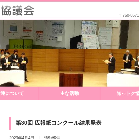
〒760-8
P連について
主な活動
知っトク
第30回 広報紙コンクール結果発表
2023年4月4日
活動報告