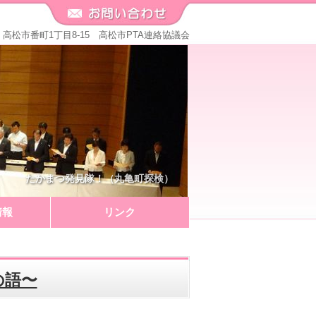
571 高松市番町1丁目8-15 高松市PTA連絡協議会
たかまつ発見隊！（丸亀町探検）
情報
リンク
の語〜