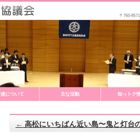
〒760-8
P連について
主な活動
知っトク
←
高松にいちばん近い島〜鬼と灯台