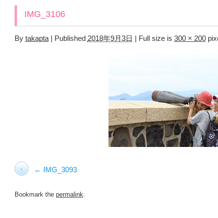
IMG_3106
By
takapta
|
Published
2018年9月3日
|
Full size is
300 × 200
pix
IMG_3093
Bookmark the
permalink
.