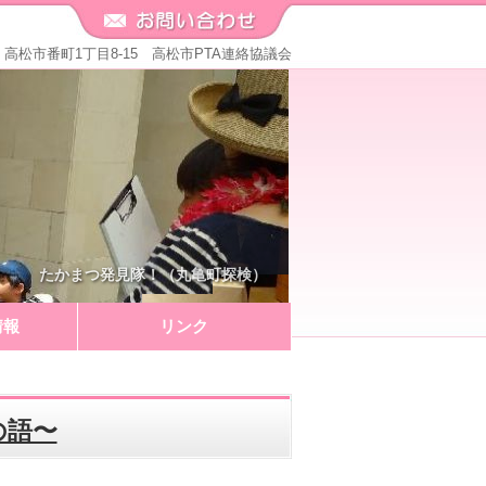
571 高松市番町1丁目8-15 高松市PTA連絡協議会
たかまつ発見隊！（丸亀町探検）
情報
リンク
の語〜