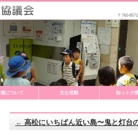
〒760-8
P連について
主な活動
知っトク
←
高松にいちばん近い島〜鬼と灯台