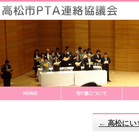
HOME
市P連について
←
高松にい