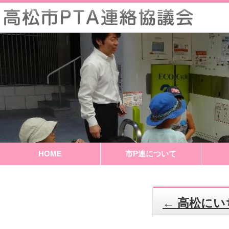
HOME
市P連について
←
高松にい