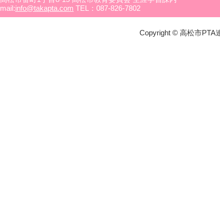
mail:
info@takapta.com
TEL：087-826-7802
Copyright © 高松市PTA