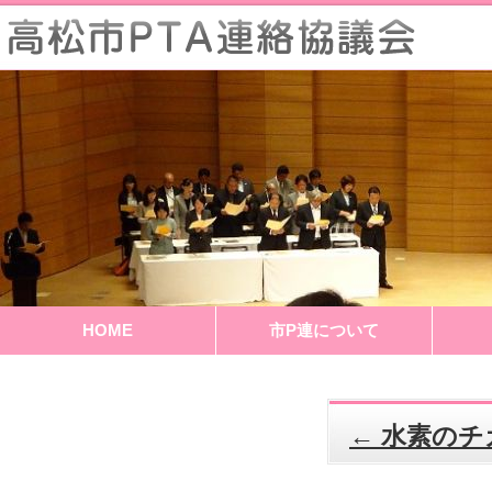
HOME
市P連について
←
水素のチ