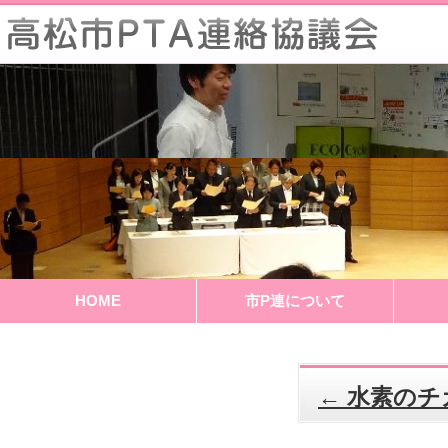
HOME
市P連について
←
水素のチ