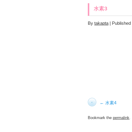
水素3
By
takapta
|
Published
水素4
Bookmark the
permalink
.