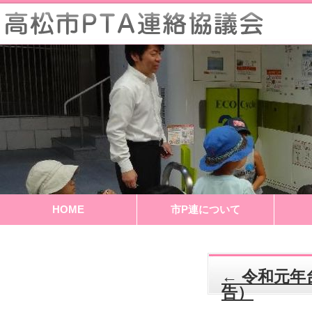
HOME
市P連について
←
令和元年
告）