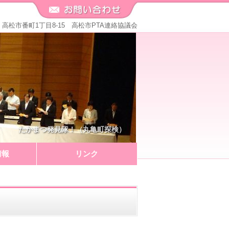
571 高松市番町1丁目8-15 高松市PTA連絡協議会
たかまつ発見隊！（丸亀町探検）
情報
リンク