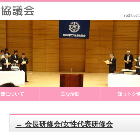
〒760-8
P連について
主な活動
知っトク
←
会長研修会/女性代表研修会