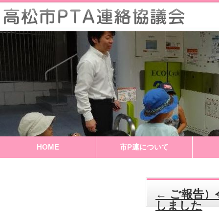
HOME
市P連について
←
ご報告）
しました