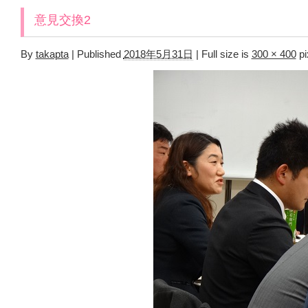
意見交換2
By
takapta
|
Published
2018年5月31日
|
Full size is
300 × 400
pi