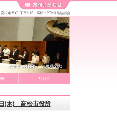
571 高松市番町1丁目8-15 高松市PTA連絡協議会
たかまつ発見隊！（丸亀町探検）
情報
リンク
日(木) 高松市役所