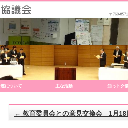
〒760-8
P連について
主な活動
知っトク
←
教育委員会との意見交換会 1月18