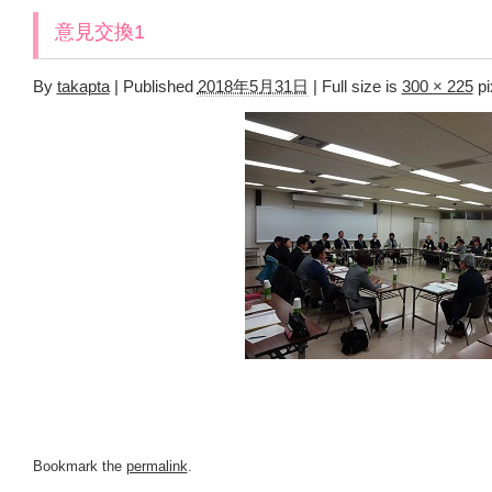
意見交換1
By
takapta
|
Published
2018年5月31日
|
Full size is
300 × 225
pi
Bookmark the
permalink
.